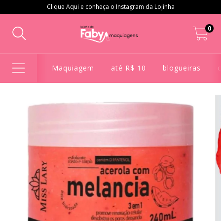
Clique Aqui e conheça o Instagram da Lojinha
0
Maquiagem
até R$ 10
blogueiras