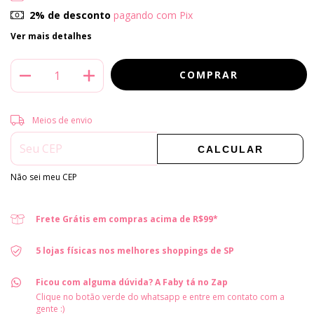
2% de desconto
pagando com Pix
Ver mais detalhes
Entregas para o CEP:
ALTERAR CEP
Meios de envio
CALCULAR
Não sei meu CEP
Frete Grátis em compras acima de R$99*
5 lojas físicas nos melhores shoppings de SP
Ficou com alguma dúvida? A Faby tá no Zap
Clique no botão verde do whatsapp e entre em contato com a
gente :)