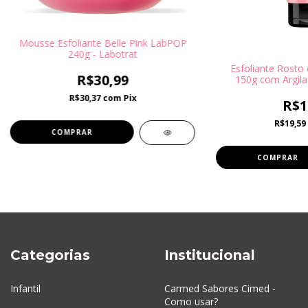
Mousse Esfoliante Belle Pink LabPOP
240g - Labotrat
Esfoliante Rosto
R$30,99
150g com Argila
Labo
R$30,37
com
Pix
R$1
R$19,59
Categorias
Institucional
Infantil
Carmed Sabores Cimed -
Como usar?