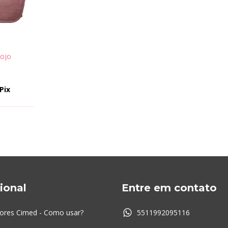
tojo
9
Pix
cional
Entre em contato
ores Cimed - Como usar?
5511992095116