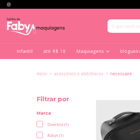
Infantil
até R$ 10
Maquiagens
bloguei
Início
>
acessórios e eletrônicos
>
necessaire
Filtrar por
Marca
Diversos (1)
Rubys (1)