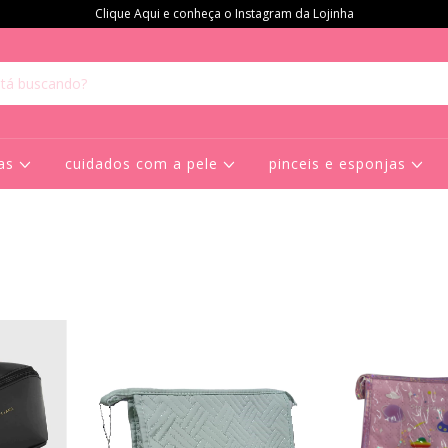
Clique Aqui e conheça o Instagram da Lojinha
ras
cuidados com a pele
pinceis e esponjas