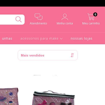
0
Atendimento
Minha conta
Meu carrinho
unhas
acessorios para make
nossas lojas