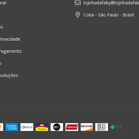
rar
lojinhadafaby@lojinhadafa
Cotia - São Paulo - Brasil
os
Privacidade
Pagamento
o
voluções