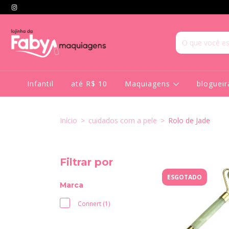
Infantil
até R$ 10
Maquiagens
bloguei
Início
>
cuidados com a pele
>
Rolo de Jade
Filtrar por
ESGOTADO
Marca
Connert (1)