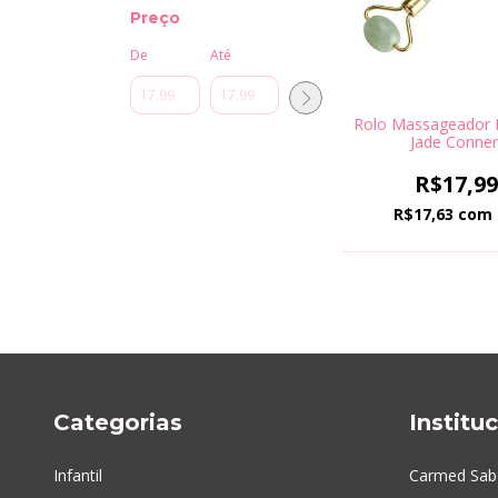
Preço
De
Até
Rolo Massageador 
Jade Conner
R$17,9
R$17,63
com
Categorias
Institu
Infantil
Carmed Sab