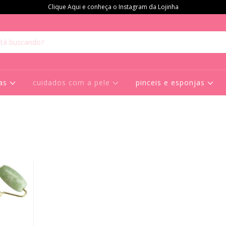
Clique Aqui e conheça o Instagram da Lojinha
ras
cuidados com a pele
pinceis e esponjas