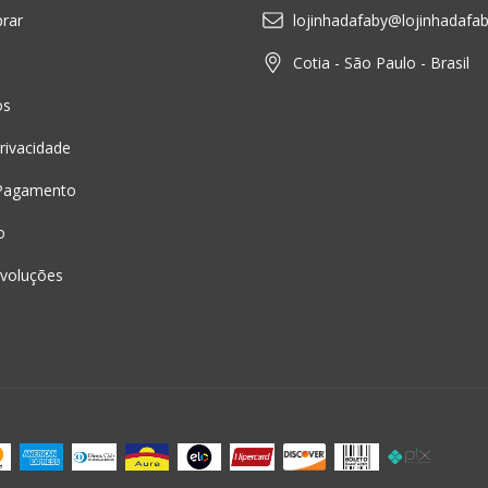
rar
lojinhadafaby@lojinhadafa
Cotia - São Paulo - Brasil
os
Privacidade
Pagamento
o
voluções