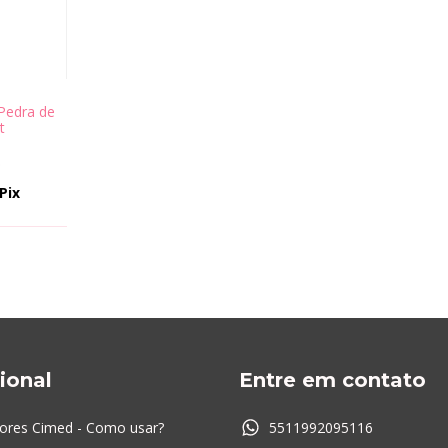
Pedra de
t
9
Pix
cional
Entre em contato
ores Cimed - Como usar?
5511992095116