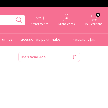
0
Atendimento
Minha conta
Meu carrinho
unhas
acessorios para make
nossas lojas