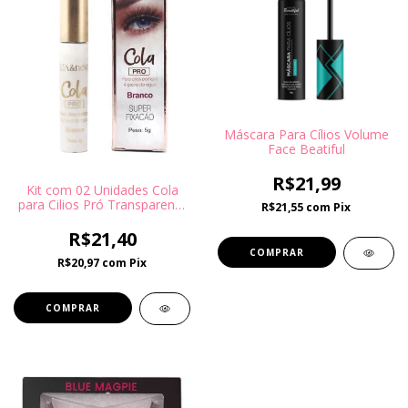
Máscara Para Cílios Volume
Face Beatiful
R$21,99
Kit com 02 Unidades Cola
para Cilios Pró Transparente
R$21,55
com
Pix
- Lua e Neve
R$21,40
R$20,97
com
Pix