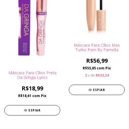
Máscara Para Cílios Max
Turbo Pam By Pamella
R$56,99
R$55,85
com
Pix
Máscara Para Cílios Preta
2
x de
R$33,24
Da Gringa Lyrics
R$18,99
ESPIAR
R$18,61
com
Pix
ESPIAR