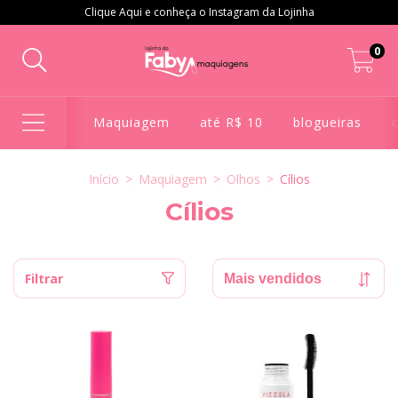
Clique Aqui e conheça o Instagram da Lojinha
0
Maquiagem
até R$ 10
blogueiras
Início
>
Maquiagem
>
Olhos
>
Cílios
Cílios
Filtrar