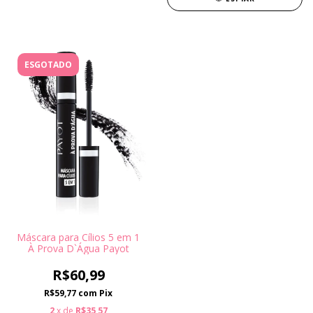
ESGOTADO
Máscara para Cílios 5 em 1
À Prova D`Água Payot
R$60,99
R$59,77
com
Pix
2
x de
R$35,57