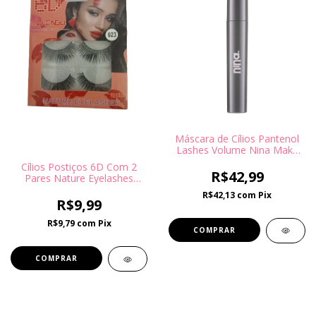
Máscara de Cílios Pantenol
Lashes Volume Nina Make
up
Cílios Postiços 6D Com 2
R$42,99
Pares Nature Eyelashes
Zengu Beauty
R$42,13
com
Pix
R$9,99
R$9,79
com
Pix