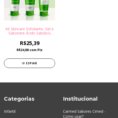
Kit Skincare Esfoliante, Gel e
Sabonete Ácido Salicílico
para pele Oleosa e Acneica -
DermaChem
R$25,39
R$24,88
com
Pix
ESPIAR
Categorias
Institucional
Infantil
Carmed Sabores Cimed -
Como usar?