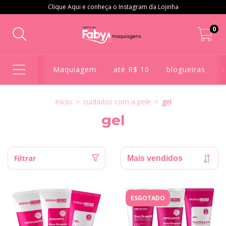
Clique Aqui e conheça o Instagram da Lojinha
0
Maquiagem
até R$ 10
blogueiras
Início
>
cuidados com a pele
>
gel
gel
Filtrar
ESGOTADO