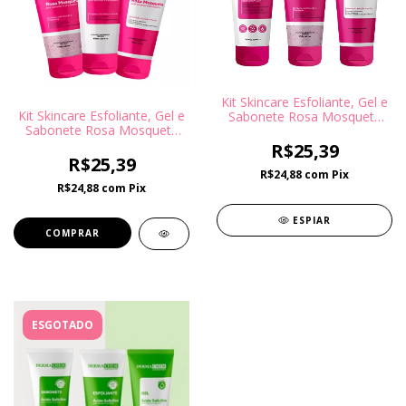
Kit Skincare Esfoliante, Gel e
Kit Skincare Esfoliante, Gel e
Sabonete Rosa Mosqueta
Sabonete Rosa Mosqueta
para pele Sensível e
para pele Sensível e
Extrasseca - DermaChem
R$25,39
Extrasseca - DermaChem
R$25,39
R$24,88
com
Pix
R$24,88
com
Pix
ESPIAR
ESGOTADO