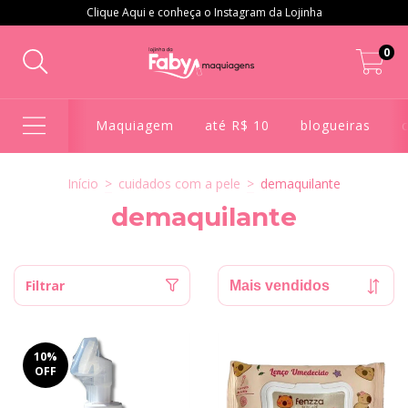
Clique Aqui e conheça o Instagram da Lojinha
0
Maquiagem
até R$ 10
blogueiras
Início
>
cuidados com a pele
>
demaquilante
demaquilante
Filtrar
10
%
OFF