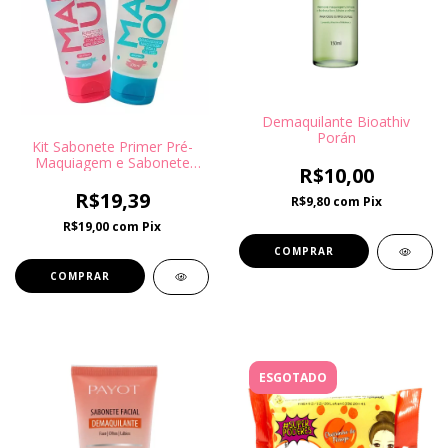
Demaquilante Bioathiv
Porán
Kit Sabonete Primer Pré-
Maquiagem e Sabonete
R$10,00
Demaquilante Pós
Maquiagem - DermaChem
R$19,39
R$9,80
com
Pix
R$19,00
com
Pix
ESGOTADO