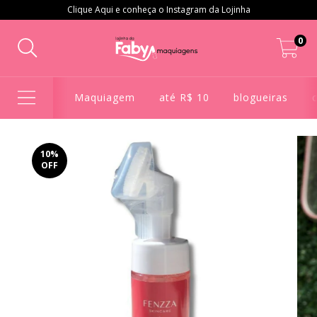
Clique Aqui e conheça o Instagram da Lojinha
0
Maquiagem
até R$ 10
blogueiras
10
%
OFF