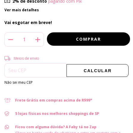
2% de desconto
pagando com Pix
Ver mais detalhes
Vai esgotar em breve!
Entregas para o CEP:
ALTERAR CEP
Meios de envio
CALCULAR
Não sei meu CEP
Frete Grátis em compras acima de R$99*
5 lojas físicas nos melhores shoppings de SP
Ficou com alguma dúvida? A Faby tá no Zap