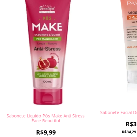
Sabonete Facial D
Sabonete Líquido Pós Make Anti Stress
Face Beautiful
R$3
R$9,99
R$34,29