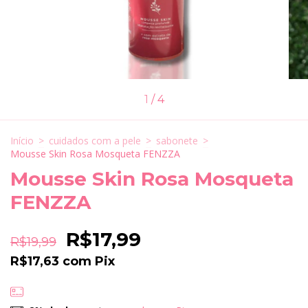
1
/
4
Início
>
cuidados com a pele
>
sabonete
>
Mousse Skin Rosa Mosqueta FENZZA
Mousse Skin Rosa Mosqueta
FENZZA
R$17,99
R$19,99
R$17,63
com
Pix