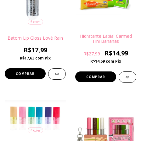
5 cores
Hidratante Labial Carmed
Batom Lip Gloss Lové Rain
Fini Bananas
R$17,99
R$14,99
R$27,99
R$17,63
com
Pix
R$14,69
com
Pix
COMPRAR
4 cores