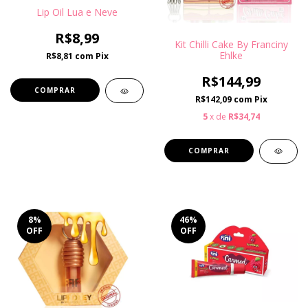
Lip Oil Lua e Neve
R$8,99
Kit Chilli Cake By Franciny
Ehlke
R$8,81
com
Pix
R$144,99
COMPRAR
R$142,09
com
Pix
5
x de
R$34,74
8
%
46
%
OFF
OFF