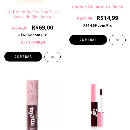
Carmed Fini Amoras Cimed
Lip Honey By Franciny Ehlke
- Gloss de Mel da Fran
R$14,99
R$27,99
R$14,69
com
Pix
R$69,00
R$74,99
R$67,62
com
Pix
2
x de
R$40,24