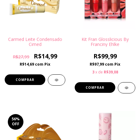
Carmed Leite Condensado
Kit Fran Glosslicious By
Cimed
Franciny Ehlke
R$14,99
R$99,99
R$27,99
R$14,69
com
Pix
R$97,99
com
Pix
3
x de
R$39,08
56
%
OFF