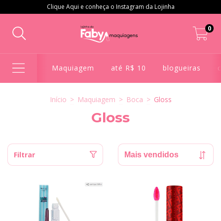
Clique Aqui e conheça o Instagram da Lojinha
0
Maquiagem
até R$ 10
blogueiras
Início
>
Maquiagem
>
Boca
>
Gloss
Gloss
Filtrar