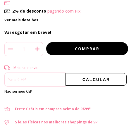
2% de desconto
pagando com Pix
Ver mais detalhes
Vai esgotar em breve!
Entregas para o CEP:
ALTERAR CEP
Meios de envio
CALCULAR
Não sei meu CEP
Frete Grátis em compras acima de R$99*
5 lojas físicas nos melhores shoppings de SP