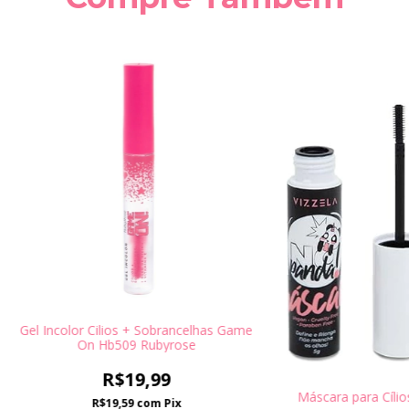
Gel Incolor Cilios + Sobrancelhas Game
On Hb509 Rubyrose
R$19,99
Máscara para Cílio
R$19,59
com
Pix