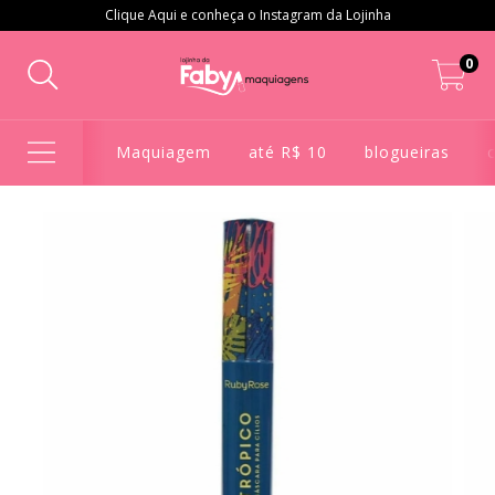
Clique Aqui e conheça o Instagram da Lojinha
0
Maquiagem
até R$ 10
blogueiras