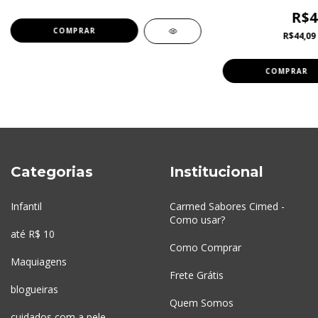
R$4
R$44,09
Categorias
Institucional
Infantil
Carmed Sabores Cimed -
Como usar?
até R$ 10
Como Comprar
Maquiagens
Frete Grátis
blogueiras
Quem Somos
cuidados com a pele