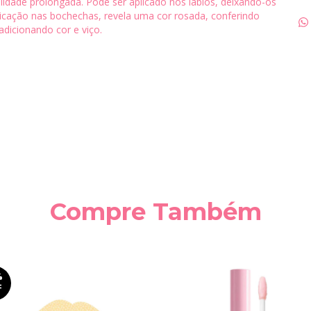
ilidade prolongada. Pode ser aplicado nos lábios, deixando-os
icação nas bochechas, revela uma cor rosada, conferindo
dicionando cor e viço.
Compre Também
%
F