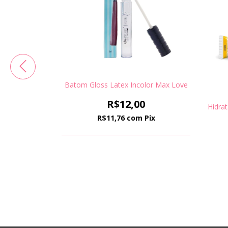
Batom Gloss Latex Incolor Max Love
R$12,00
Hidrat
by Franciny
li
R$11,76
com
Pix
9
Pix