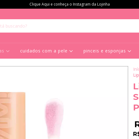
Clique Aqui e conheça o Instagram da Lojinha
ras
cuidados com a pele
pinceis e esponjas
Iní
Li
L
S
P
R