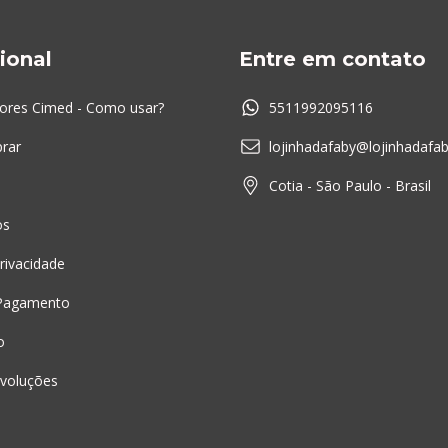
cional
Entre em contato
ores Cimed - Como usar?
5511992095116
rar
lojinhadafaby@lojinhadafa
Cotia - São Paulo - Brasil
os
Privacidade
Pagamento
o
voluções