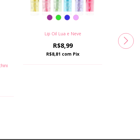
Lip Oil Lua e Neve
R$8,99
R$8,81
com
Pix
hini
Hidratant
R$27
R$