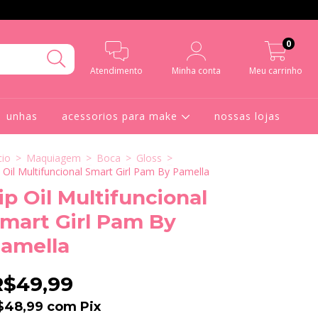
0
Atendimento
Minha conta
Meu carrinho
unhas
acessorios para make
nossas lojas
cio
>
Maquiagem
>
Boca
>
Gloss
>
p Oil Multifuncional Smart Girl Pam By Pamella
ip Oil Multifuncional
mart Girl Pam By
amella
R$49,99
$48,99
com
Pix