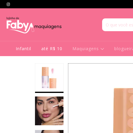
Infantil
até R$ 10
Maquiagens
bloguei