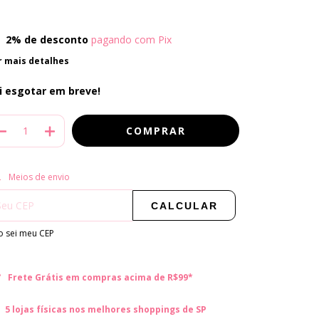
2% de desconto
pagando com Pix
r mais detalhes
i esgotar em breve!
regas para o CEP:
ALTERAR CEP
Meios de envio
CALCULAR
 sei meu CEP
Frete Grátis em compras acima de R$99*
5 lojas físicas nos melhores shoppings de SP