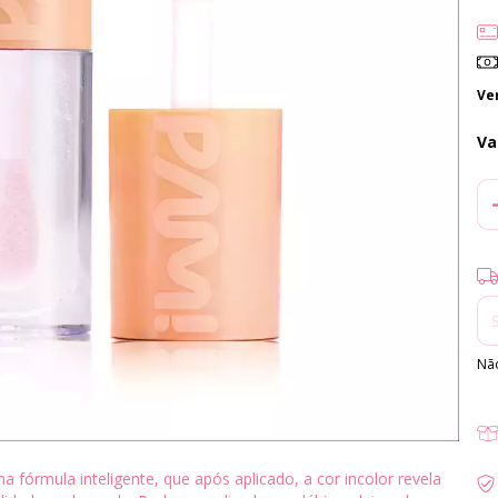
Ve
Va
Ent
Não
 fórmula inteligente, que após aplicado, a cor incolor revela