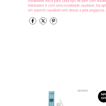
tonalidade única para cada tipo de pele com durab
hidratados e com uma tonalidade saudável. Na apl
um aspecto saudável sem deixar a pele pegajosa, a
56
OF