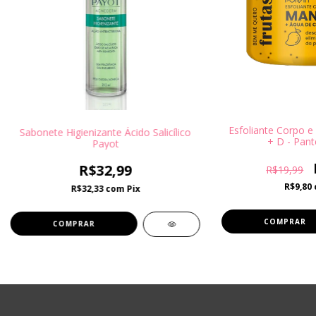
Esfoliante Corpo 
Sabonete Higienizante Ácido Salicílico
+ D - Pant
Payot
R$32,99
R$19,99
R$9,80
R$32,33
com
Pix