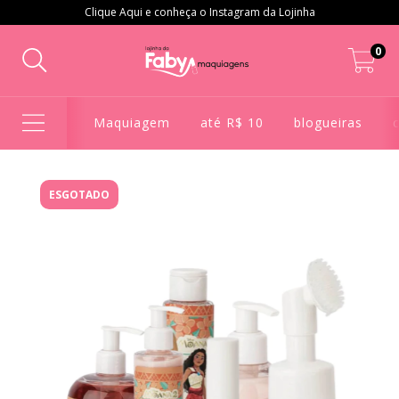
Clique Aqui e conheça o Instagram da Lojinha
0
Maquiagem
até R$ 10
blogueiras
ESGOTADO