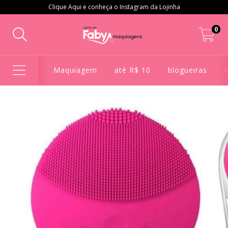
Clique Aqui e conheça o Instagram da Lojinha
0
Maquiagem
até R$ 10
blogueiras