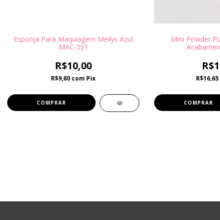
Esponja Para Maquiagem Meilys Azul
Mini Powder Pu
MAC-351
Acabamen
R$10,00
R$1
R$9,80
com
Pix
R$16,65