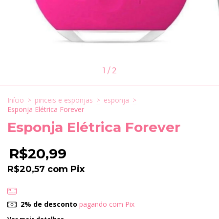
1
/
2
Início
>
pinceis e esponjas
>
esponja
>
Esponja Elétrica Forever
Esponja Elétrica Forever
R$20,99
R$20,57
com
Pix
2% de desconto
pagando com Pix