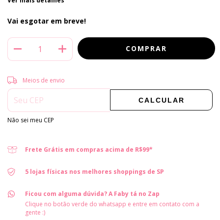
Ver mais detalhes
Vai esgotar em breve!
Entregas para o CEP:
ALTERAR CEP
Meios de envio
CALCULAR
Não sei meu CEP
Frete Grátis em compras acima de R$99*
5 lojas físicas nos melhores shoppings de SP
Ficou com alguma dúvida? A Faby tá no Zap
Clique no botão verde do whatsapp e entre em contato com a
gente :)