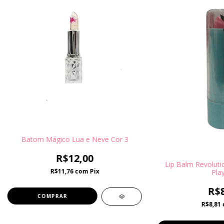
Batom Mágico Lua e Neve Cor 3
R$12,00
Lip Balm Revolutio
R$11,76
com
Pix
Pla
R$8
R$8,81