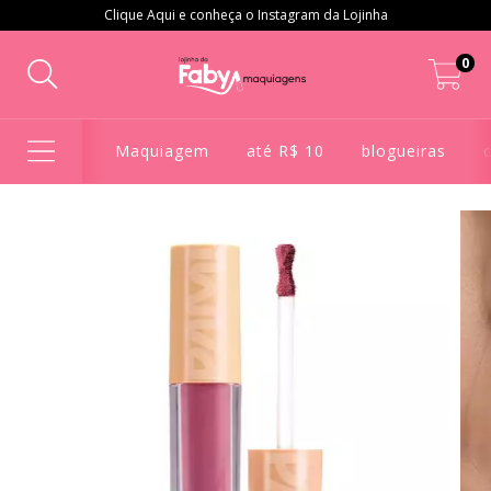
Clique Aqui e conheça o Instagram da Lojinha
0
Maquiagem
até R$ 10
blogueiras