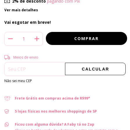
2% de desconto
pagando com Pix
Ver mais detalhes
Vai esgotar em breve!
Entregas para o CEP:
ALTERAR CEP
Meios de envio
CALCULAR
Não sei meu CEP
Frete Grátis em compras acima de R$99*
5 lojas físicas nos melhores shoppings de SP
Ficou com alguma dúvida? A Faby tá no Zap